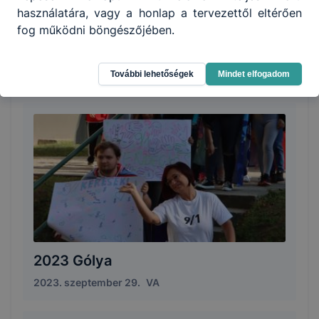
használatára, vagy a honlap a tervezettől eltérően
fog működni böngészőjében.
2023 Tanulók a Sport43 Programon
2023. október 12.
További lehetőségek
Mindet elfogadom
2023 Gólya
2023. szeptember 29.
VA