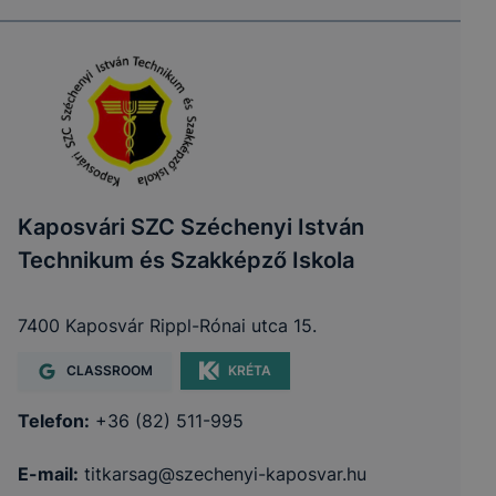
Kaposvári SZC Széchenyi István
Technikum és Szakképző Iskola
7400 Kaposvár Rippl-Rónai utca 15.
CLASSROOM
KRÉTA
Telefon:
+36 (82) 511-995
E-mail:
titkarsag@szechenyi-kaposvar.hu