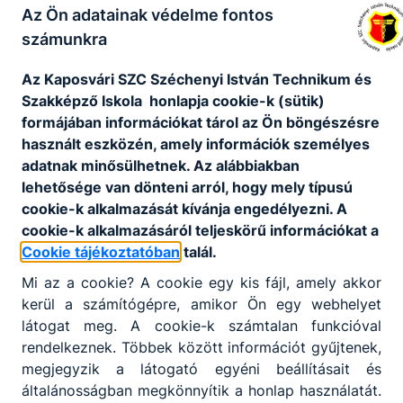
2023 Vakok és Gyengénlátók
Az Ön adatainak védelme fontos
2023. október 26.
VA
számunkra
Az Kaposvári SZC Széchenyi István Technikum és
Szakképző Iskola honlapja cookie-k (sütik)
formájában információkat tárol az Ön böngészésre
használt eszközén, amely információk személyes
adatnak minősülhetnek. Az alábbiakban
lehetősége van dönteni arról, hogy mely típusú
cookie-k alkalmazását kívánja engedélyezni. A
cookie-k alkalmazásáról teljeskörű információkat a
Cookie tájékoztatóban
talál.
2023/2024. tanév
Mi az a cookie? A cookie egy kis fájl, amely akkor
22. Pályaválasztási kiállítás és
kerül a számítógépre, amikor Ön egy webhelyet
szakmabemutató
látogat meg. A cookie-k számtalan funkcióval
rendelkeznek. Többek között információt gyűjtenek,
2023. október 19.
VA
megjegyzik a látogató egyéni beállításait és
általánosságban megkönnyítik a honlap használatát.