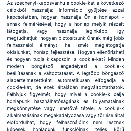
Az szechenyi-kaposvar.hu a cookie-kat a következő
célokból használja: információ gyűjtése azzal
kapcsolatban, hogyan használja Ön a honlapot -
annak felmérésével, hogy a honlap melyik részeit
látogatja, vagy használja leginkább, így
megtudhatjuk, hogyan biztosítsunk Önnek még jobb
felhasználói élményt, ha ismét meglátogatja
oldalunkat, honlap fejlesztése. Hogyan ellenőrizheti
2023/2024. tanév
és hogyan tudja kikapcsolni a cookie-kat? Minden
modern böngésző engedélyezi a cookie-k
2023 Nyílt Nap
beállításának a változtatását. A legtöbb böngésző
2023. október 14.
VA
alapértelmezettként automatikusan elfogadja a
cookie-kat, de ezek általában megváltoztathatók.
Felhívjuk figyelmét, hogy mivel a cookie-k célja
honlapunk használhatóságának és folyamatainak
megkönnyítése vagy lehetővé tétele, a cookie-k
alkalmazásának megakadályozása vagy törlése által
előfordulhat, hogy felhasználóink nem lesznek
képesek honlapunk funkcióinak teljes körű