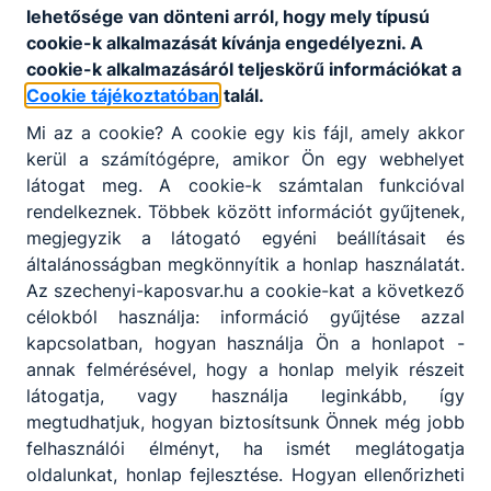
Telefon
:
+36 (82) 511-995
lehetősége van dönteni arról, hogy mely típusú
cookie-k alkalmazását kívánja engedélyezni. A
cookie-k alkalmazásáról teljeskörű információkat a
Cookie tájékoztatóban
talál.
Központi ügyfélszolgálat
:
+36 (82) 510-941
Mi az a cookie? A cookie egy kis fájl, amely akkor
kerül a számítógépre, amikor Ön egy webhelyet
látogat meg. A cookie-k számtalan funkcióval
E-mail cím
:
titkarsag@szechenyi-kaposvar.hu
rendelkeznek. Többek között információt gyűjtenek,
megjegyzik a látogató egyéni beállításait és
általánosságban megkönnyítik a honlap használatát.
Székhely
:
7400 Kaposvár Rippl-Rónai utca
Az szechenyi-kaposvar.hu a cookie-kat a következő
15.
célokból használja: információ gyűjtése azzal
kapcsolatban, hogyan használja Ön a honlapot -
annak felmérésével, hogy a honlap melyik részeit
OM azonosító
:
203027/006
látogatja, vagy használja leginkább, így
megtudhatjuk, hogyan biztosítsunk Önnek még jobb
felhasználói élményt, ha ismét meglátogatja
oldalunkat, honlap fejlesztése. Hogyan ellenőrizheti