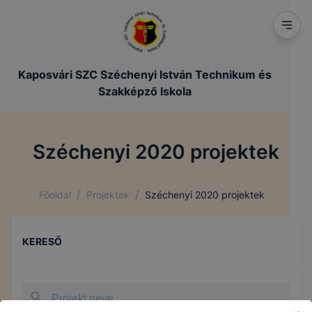
Kaposvári SZC Széchenyi István Technikum és
Szakképző Iskola
Széchenyi 2020 projektek
/
/
Főoldal
Projektek
Széchenyi 2020 projektek
KERESŐ