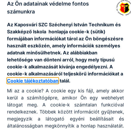
Az Ön adatainak védelme fontos
számunkra
Széchenyi 2020 projektek
Az Kaposvári SZC Széchenyi István Technikum és
Szakképző Iskola honlapja cookie-k (sütik)
formájában információkat tárol az Ön böngészésre
További projektjeink
használt eszközén, amely információk személyes
adatnak minősülhetnek. Az alábbiakban
lehetősége van dönteni arról, hogy mely típusú
cookie-k alkalmazását kívánja engedélyezni. A
cookie-k alkalmazásáról teljeskörű információkat a
Nincs találat
Cookie tájékoztatóban
talál.
Mi az a cookie? A cookie egy kis fájl, amely akkor
kerül a számítógépre, amikor Ön egy webhelyet
látogat meg. A cookie-k számtalan funkcióval
rendelkeznek. Többek között információt gyűjtenek,
megjegyzik a látogató egyéni beállításait és
általánosságban megkönnyítik a honlap használatát.