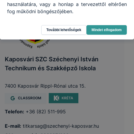
használatára, vagy a honlap a tervezettől eltérően
fog működni böngészőjében.
További lehetőségek
Mindet elfogadom
Kaposvári SZC Széchenyi István
Technikum és Szakképző Iskola
7400 Kaposvár Rippl-Rónai utca 15.
CLASSROOM
KRÉTA
Telefon:
+36 (82) 511-995
E-mail:
titkarsag@szechenyi-kaposvar.hu