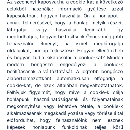
Az szechenyi-kaposvar.hu a cookie-kat a következő
célokból használja: információ gyűjtése azzal
kapcsolatban, hogyan használja Ön a honlapot -
annak felmérésével, hogy a honlap melyik részeit
Partnereink
látogatja, vagy használja leginkább, így
megtudhatjuk, hogyan biztosítsunk Önnek még jobb
felhasználói élményt, ha ismét meglátogatja
oldalunkat, honlap fejlesztése. Hogyan ellenőrizheti
és hogyan tudja kikapcsolni a cookie-kat? Minden
modern böngésző engedélyezi a cookie-k
beállításának a változtatását. A legtöbb böngésző
alapértelmezettként automatikusan elfogadja a
cookie-kat, de ezek általában megváltoztathatók.
Felhívjuk figyelmét, hogy mivel a cookie-k célja
honlapunk használhatóságának és folyamatainak
megkönnyítése vagy lehetővé tétele, a cookie-k
alkalmazásának megakadályozása vagy törlése által
előfordulhat, hogy felhasználóink nem lesznek
képesek honlapunk funkcióinak teljes körű