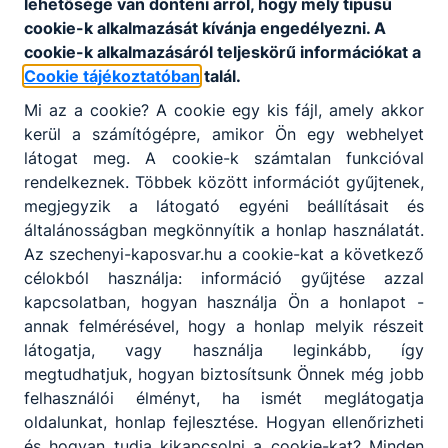
lehetősége van dönteni arról, hogy mely típusú
cookie-k alkalmazását kívánja engedélyezni. A
cookie-k alkalmazásáról teljeskörű információkat a
Cookie tájékoztatóban
talál.
Mi az a cookie? A cookie egy kis fájl, amely akkor
kerül a számítógépre, amikor Ön egy webhelyet
Partnereink
látogat meg. A cookie-k számtalan funkcióval
rendelkeznek. Többek között információt gyűjtenek,
megjegyzik a látogató egyéni beállításait és
általánosságban megkönnyítik a honlap használatát.
Az szechenyi-kaposvar.hu a cookie-kat a következő
célokból használja: információ gyűjtése azzal
kapcsolatban, hogyan használja Ön a honlapot -
annak felmérésével, hogy a honlap melyik részeit
látogatja, vagy használja leginkább, így
megtudhatjuk, hogyan biztosítsunk Önnek még jobb
felhasználói élményt, ha ismét meglátogatja
oldalunkat, honlap fejlesztése. Hogyan ellenőrizheti
és hogyan tudja kikapcsolni a cookie-kat? Minden