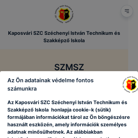
Kaposvári SZC Széchenyi István Technikum és
Szakképző Iskola
SZMSZ
Az Ön adatainak védelme fontos
/
/
Főoldal
Szakmai dokumentumok
SZMSZ
számunkra
Az Kaposvári SZC Széchenyi István Technikum és
Szervezeti és Működési Szabályzat
Szakképző Iskola honlapja cookie-k (sütik)
formájában információkat tárol az Ön böngészésre
használt eszközén, amely információk személyes
SZMSZ
adatnak minősülhetnek. Az alábbiakban