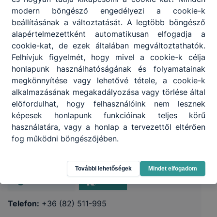
modern böngésző engedélyezi a cookie-k
beállításának a változtatását. A legtöbb böngésző
alapértelmezettként automatikusan elfogadja a
cookie-kat, de ezek általában megváltoztathatók.
Felhívjuk figyelmét, hogy mivel a cookie-k célja
honlapunk használhatóságának és folyamatainak
megkönnyítése vagy lehetővé tétele, a cookie-k
alkalmazásának megakadályozása vagy törlése által
előfordulhat, hogy felhasználóink nem lesznek
képesek honlapunk funkcióinak teljes körű
Kaposvári SZC Széchenyi István
használatára, vagy a honlap a tervezettől eltérően
Technikum és Szakképző Iskola
fog működni böngészőjében.
7400 Kaposvár Rippl-Rónai utca 15.
További lehetőségek
Mindet elfogadom
CLASSROOM
KRÉTA
Telefon:
+36 (82) 511-995