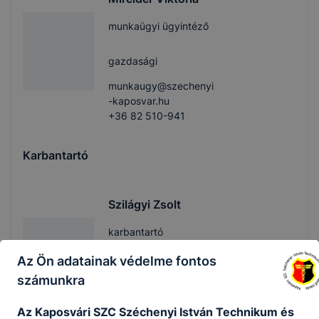
munkaügyi ügyintéző
gazdasági
munkaugy@szechenyi
-kaposvar.hu
+36 82 510-941
Karbantartó
Szilágyi Zsolt
karbantartó
Az Ön adatainak védelme fontos
technika
számunkra
titkarsag@szechenyi-
kaposvar.hu
Az Kaposvári SZC Széchenyi István Technikum és