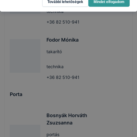
További lehetőségek
Mindet elfogadom
technika
+36 82 510-941
Fodor Mónika
takarító
technika
+36 82 510-941
Porta
Bosnyák Horváth
Zsuzsanna
portás