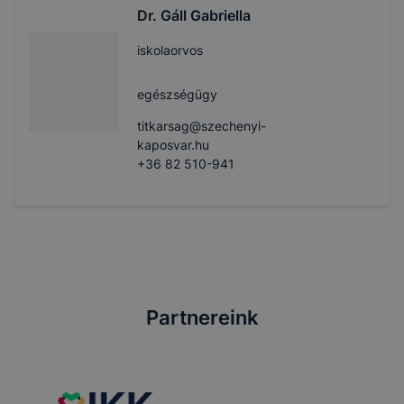
Dr. Gáll Gabriella
iskolaorvos
egészségügy
titkarsag@szechenyi-
kaposvar.hu
+36 82 510-941
Partnereink