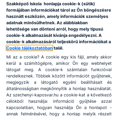
+36 82 510-941
Szakképző Iskola honlapja cookie-k (sütik)
formájában információkat tárol az Ön böngészésre
használt eszközén, amely információk személyes
Neiczer Csaba
adatnak minősülhetnek. Az alábbiakban
karbantartó
lehetősége van dönteni arról, hogy mely típusú
cookie-k alkalmazását kívánja engedélyezni. A
technika
cookie-k alkalmazásáról teljeskörű információkat a
Cookie tájékoztatóban
talál.
titkarsag@szechenyi-
kaposvar.hu
Mi az a cookie? A cookie egy kis fájl, amely akkor
+36 82 510-941
kerül a számítógépre, amikor Ön egy webhelyet
látogat meg. A cookie-k számtalan funkcióval
Sofőr
rendelkeznek. Többek között információt gyűjtenek,
megjegyzik a látogató egyéni beállításait és
általánosságban megkönnyítik a honlap használatát.
Schmidt Péter
Az szechenyi-kaposvar.hu a cookie-kat a következő
célokból használja: információ gyűjtése azzal
sofőr
kapcsolatban, hogyan használja Ön a honlapot -
annak felmérésével, hogy a honlap melyik részeit
technika