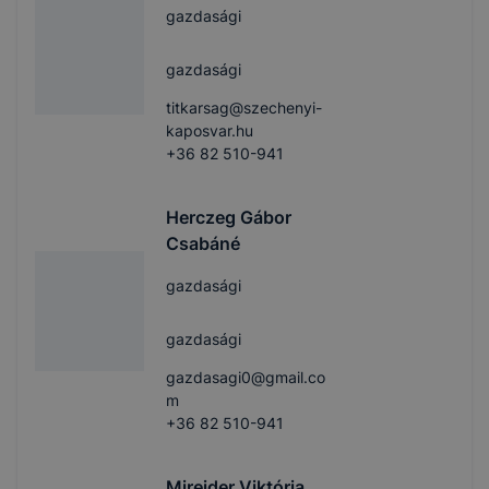
gazdasági
gazdasági
titkarsag@szechenyi-
kaposvar.hu
+36 82 510-941
Herczeg Gábor
Csabáné
gazdasági
gazdasági
gazdasagi0@gmail.co
m
+36 82 510-941
Mireider Viktória