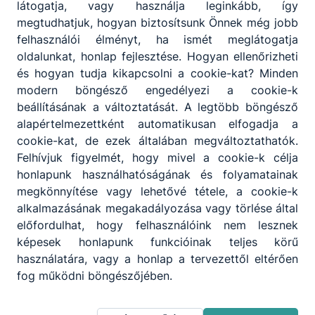
látogatja, vagy használja leginkább, így
titkarsag@szechenyi-
megtudhatjuk, hogyan biztosítsunk Önnek még jobb
kaposvar.hu
felhasználói élményt, ha ismét meglátogatja
+36 82 510-941
oldalunkat, honlap fejlesztése. Hogyan ellenőrizheti
és hogyan tudja kikapcsolni a cookie-kat? Minden
Higiéniai munkatárs
modern böngésző engedélyezi a cookie-k
beállításának a változtatását. A legtöbb böngésző
alapértelmezettként automatikusan elfogadja a
Grela Izabella
cookie-kat, de ezek általában megváltoztathatók.
Felhívjuk figyelmét, hogy mivel a cookie-k célja
takarító
honlapunk használhatóságának és folyamatainak
megkönnyítése vagy lehetővé tétele, a cookie-k
technika
alkalmazásának megakadályozása vagy törlése által
+36 82 510-941
előfordulhat, hogy felhasználóink nem lesznek
képesek honlapunk funkcióinak teljes körű
használatára, vagy a honlap a tervezettől eltérően
Majorné Takács
fog működni böngészőjében.
Katalin
takarító