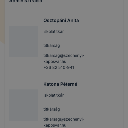
Adminisztráció
Osztopáni Anita
iskolatitkár
titkárság
titkarsag@szechenyi-
kaposvar.hu
+36 82 510-941
Katona Péterné
iskolatitkár
titkárság
titkarsag@szechenyi-
kaposvar.hu