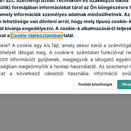
ri SZC Széchenyi István Technikum és Szakképző Iskola 
sütik) formájában információkat tárol az Ön böngészésre 
amely információk személyes adatnak minősülhetnek. Az
n lehetősége van dönteni arról, hogy mely típusú cookie-
t kívánja engedélyezni. A cookie-k alkalmazásáról teljes
kat a
Cookie tájékoztatóban
talál.
kie? A cookie egy kis fájl, amely akkor kerül a számítóg
helyet látogat meg. A cookie-k számtalan funkcióval re
tt információt gyűjtenek, megjegyzik a látogató egyéni b
sságban megkönnyítik a honlap használatát. Az szechenyi-
kat a következő célokból használja: információ gyűj
an, hogyan használja Ön a honlapot -annak felmérésé
További lehetőségek
Mind
yik részeit látogatja, vagy használja leginkább, így me
osítsunk Önnek még jobb felhasználói élményt, ha ismét m
 honlap fejlesztése. Hogyan ellenőrizheti és hogyan tudja k
? Minden modern böngésző engedélyezi a cookie-k beál
sát. A legtöbb böngésző alapértelmezettként automatikusa
at, de ezek általában megváltoztathatók. Felhívjuk figy
ookie-k célja honlapunk használhatóságának és fol