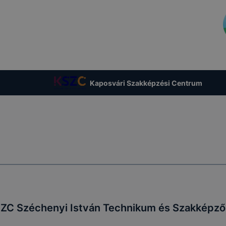
ítése vagy lehetővé tétele, a cookie-k alkal
ozása vagy törlése által előfordulhat, hogy felhasz
esek honlapunk funkcióinak teljes körű használatára, vag
 eltérően fog működni böngészőjében.
Kaposvári Szakképzési Centrum
ZC Széchenyi István Technikum és Szakképző 