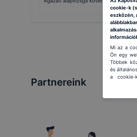
Az Kaposvá
Ágazati alapvizsga követelmények
cookie-k (
eszközén, 
alábbiakba
alkalmazásá
információ
Mi az a coo
Ön egy web
Többek közö
és általáno
a cookie-
Partnereink
kapcsolatb
honlap mel
hogyan bizt
oldalunkat,
cookie-kat
változtatá
a cookie-k
mivel a c