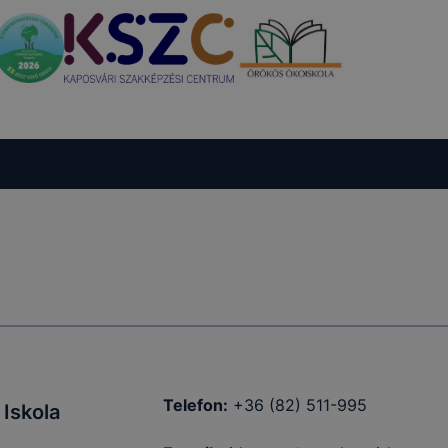
mazásának
nálóink nem
y a honlap a
Telefon:
+36 (82) 511-995
Iskola