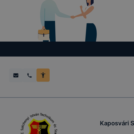
megkönny
megakadály
lesznek kép
tervezettől
Kaposvári S