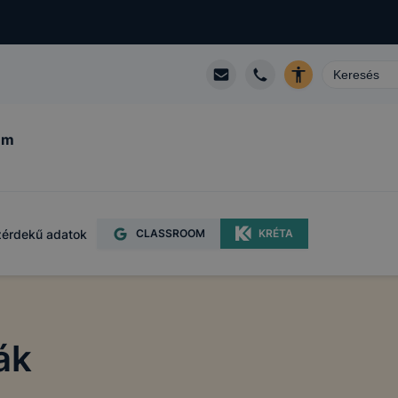
um
érdekű adatok
CLASSROOM
KRÉTA
ák