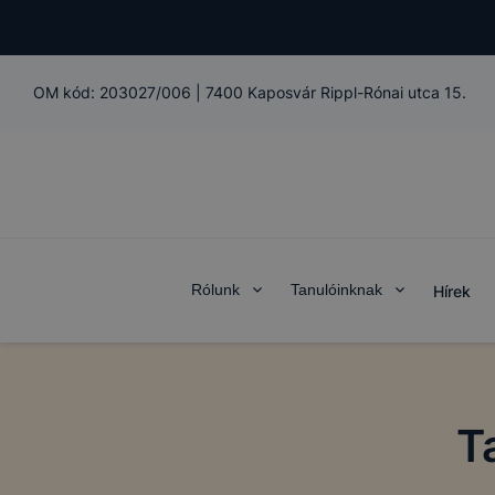
OM kód:
203027/006
|
7400 Kaposvár Rippl-Rónai utca 15.
Rólunk
Tanulóinknak
Hírek
T