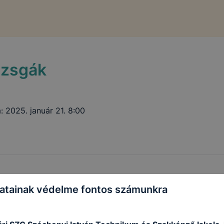
izsgák
: 2025. január 21. 8:00
atainak védelme fontos számunkra