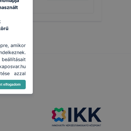
honlapja
használt
k
körű
épre, amikor
ndelkeznek.
eállításait
kaposvar.hu
tése azzal
vel, hogy a
et elfogadom
gtudhatjuk,
eglátogatja
ikapcsolni a
lításának a
n elfogadja
elmét, hogy
yamatainak