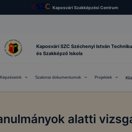
Kaposvári Szakképzési Centrum
Kaposvári SZC Széchenyi István Technik
és Szakképző Iskola
Képzéseink
Szakmai dokumentumok
Projektek
Köz
anulmányok alatti vizsg