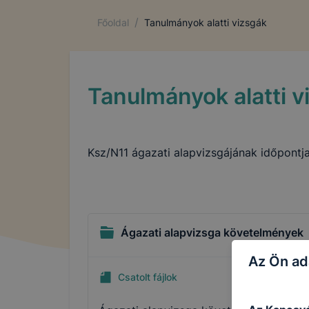
/
Főoldal
Tanulmányok alatti vizsgák
Tanulmányok alatti v
Ksz/N11 ágazati alapvizsgájának időpontja
Ágazati alapvizsga követelmények
Az Ön ad
Csatolt fájlok