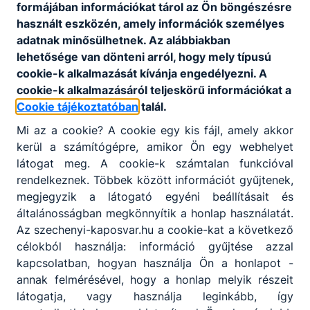
elégedettségét mérő kérdőív eredménye
formájában információkat tárol az Ön böngészésre
használt eszközén, amely információk személyes
Letöltés
adatnak minősülhetnek. Az alábbiakban
lehetősége van dönteni arról, hogy mely típusú
Az intézményi önértékelés keretében a szülők
elégedettségét mérő kérdőívek eredménye
cookie-k alkalmazását kívánja engedélyezni. A
cookie-k alkalmazásáról teljeskörű információkat a
Letöltés
Cookie tájékoztatóban
talál.
Mi az a cookie? A cookie egy kis fájl, amely akkor
kerül a számítógépre, amikor Ön egy webhelyet
látogat meg. A cookie-k számtalan funkcióval
rendelkeznek. Többek között információt gyűjtenek,
megjegyzik a látogató egyéni beállításait és
Partnereink
általánosságban megkönnyítik a honlap használatát.
Az szechenyi-kaposvar.hu a cookie-kat a következő
célokból használja: információ gyűjtése azzal
kapcsolatban, hogyan használja Ön a honlapot -
annak felmérésével, hogy a honlap melyik részeit
látogatja, vagy használja leginkább, így