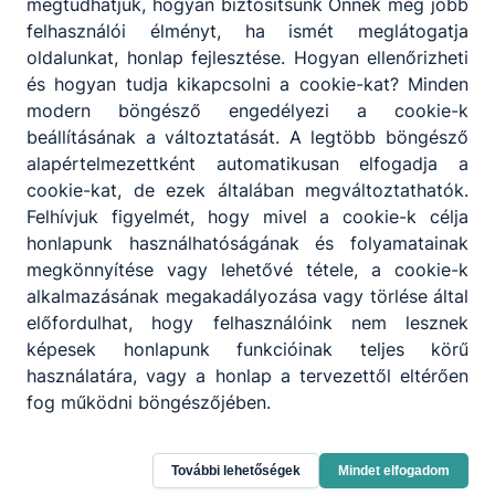
megtudhatjuk, hogyan biztosítsunk Önnek még jobb
felhasználói élményt, ha ismét meglátogatja
oldalunkat, honlap fejlesztése. Hogyan ellenőrizheti
és hogyan tudja kikapcsolni a cookie-kat? Minden
modern böngésző engedélyezi a cookie-k
beállításának a változtatását. A legtöbb böngésző
alapértelmezettként automatikusan elfogadja a
cookie-kat, de ezek általában megváltoztathatók.
Felhívjuk figyelmét, hogy mivel a cookie-k célja
honlapunk használhatóságának és folyamatainak
megkönnyítése vagy lehetővé tétele, a cookie-k
alkalmazásának megakadályozása vagy törlése által
előfordulhat, hogy felhasználóink nem lesznek
képesek honlapunk funkcióinak teljes körű
használatára, vagy a honlap a tervezettől eltérően
fog működni böngészőjében.
Kaposvári SZC Széchenyi István
További lehetőségek
Mindet elfogadom
Technikum és Szakképző Iskola