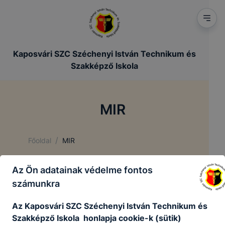
Kaposvári SZC Széchenyi István Technikum és
Szakképző Iskola
MIR
/
Főoldal
MIR
Az Ön adatainak védelme fontos
MIR
számunkra
Az Kaposvári SZC Széchenyi István Technikum és
Szakképző Iskola honlapja cookie-k (sütik)
Az intézményi önértékelés keretében a tanulók