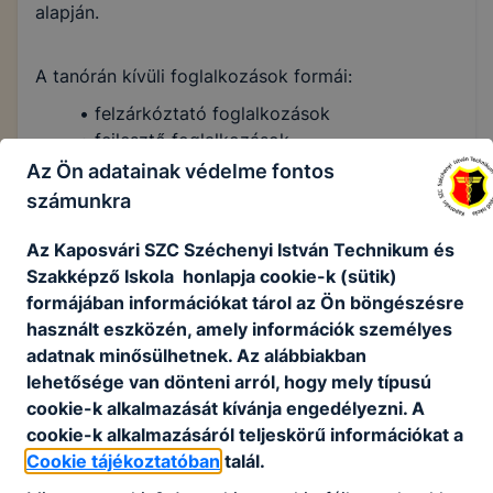
alapján.
A tanórán kívüli foglalkozások formái:
• felzárkóztató foglalkozások
• fejlesztő foglalkozások
• érettségire felkészítő foglalkozások
Az Ön adatainak védelme fontos
• versenyekre felkészítés
számunkra
• szakköri foglalkozások
• diákönkormányzati összejövetelek
Az Kaposvári SZC Széchenyi István Technikum és
• iskolai sportkör foglalkozások
Szakképző Iskola honlapja cookie-k (sütik)
• egyéb
formájában információkat tárol az Ön böngészésre
használt eszközén, amely információk személyes
Az iskola tanulói bekapcsolódnak a
adatnak minősülhetnek. Az alábbiakban
versenykiírásokban foglaltak szerint a tanulmányi
lehetősége van dönteni arról, hogy mely típusú
és
cookie-k alkalmazását kívánja engedélyezni. A
szakmai versenyekbe.
cookie-k alkalmazásáról teljeskörű információkat a
A házi tanulmányi versenyek győztesei képviselik
Cookie tájékoztatóban
talál.
az iskolát a magasabb szintű versenyeken.