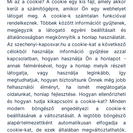
A diákönkormányzat javaslata és a
Mi az a cookie? A cookie egy kis fájl, amely akkor
munkaközösségek véleménye alapján tanulmányi,
kerül a számítógépre, amikor Ön egy webhelyet
szakmai
látogat meg. A cookie-k számtalan funkcióval
és kulturális jellegű háziversenyek szervezhetők.
rendelkeznek. Többek között információt gyűjtenek,
A jelentkezés előzetes felmérés alapján történik. A
megjegyzik a látogató egyéni beállításait és
foglalkozások beindításához minimum 10
általánosságban megkönnyítik a honlap használatát.
fős létszám szükséges.
Az szechenyi-kaposvar.hu a cookie-kat a következő
Az intézmény területén és az általa szervezett
célokból használja: információ gyűjtése azzal
rendezvényeken az iskola házirendjét a tanítási
kapcsolatban, hogyan használja Ön a honlapot -
szünetekben is meg kell tartani.
annak felmérésével, hogy a honlap melyik részeit
látogatja, vagy használja leginkább, így
megtudhatjuk, hogyan biztosítsunk Önnek még jobb
felhasználói élményt, ha ismét meglátogatja
oldalunkat, honlap fejlesztése. Hogyan ellenőrizheti
és hogyan tudja kikapcsolni a cookie-kat? Minden
modern böngésző engedélyezi a cookie-k
Partnereink
beállításának a változtatását. A legtöbb böngésző
alapértelmezettként automatikusan elfogadja a
cookie-kat, de ezek általában megváltoztathatók.