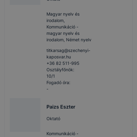
Magyar nyelv és
irodalom,
Kommunikáció -
magyar nyelv és
irodalom, Német nyelv
titkarsag​@szechenyi-
kaposvar.hu
+36 82 511-995
Osztályfőnök:
10/1
Fogadó óra:
-
Paizs Eszter
Oktató
Kommunikáció -