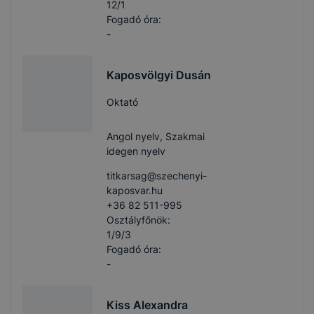
12/1
Fogadó óra:
-
Kaposvölgyi Dusán
Oktató
Angol nyelv, Szakmai
idegen nyelv
titkarsag​@szechenyi-
kaposvar.hu
+36 82 511-995
Osztályfőnök:
1/9/3
Fogadó óra:
-
Kiss Alexandra