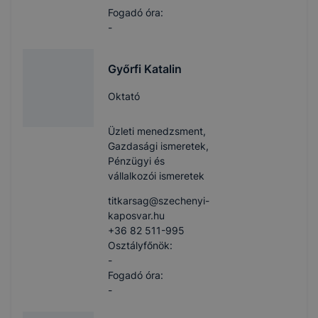
Fogadó óra:
-
Győrfi Katalin
Oktató
Üzleti menedzsment,
Gazdasági ismeretek,
Pénzügyi és
vállalkozói ismeretek
titkarsag​@szechenyi-
kaposvar.hu
+36 82 511-995
Osztályfőnök:
-
Fogadó óra:
-