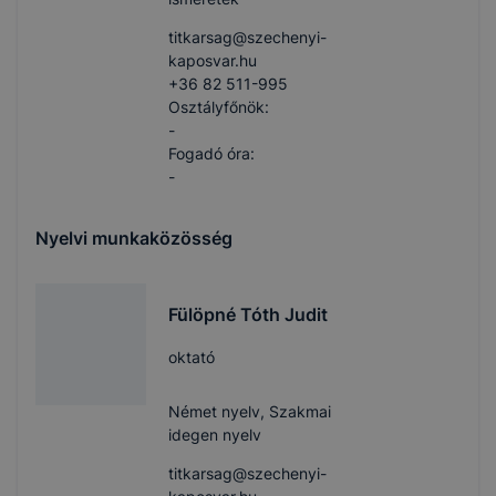
titkarsag​@szechenyi-
kaposvar.hu
+36 82 511-995
Osztályfőnök:
-
Fogadó óra:
-
Nyelvi munkaközösség
Fülöpné Tóth Judit
oktató
Német nyelv, Szakmai
idegen nyelv
titkarsag​@szechenyi-