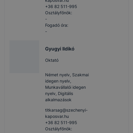
kaposvar.hu
+36 82 511-995
Osztályfőnök:
-
Fogadó óra:
-
Gyugyi Ildikó
Oktató
Német nyelv, Szakmai
idegen nyelv,
Munkavállalói idegen
nyelv, Digitális
alkalmazások
titkarsag​@szechenyi-
kaposvar.hu
+36 82 511-995
Osztályfőnök: