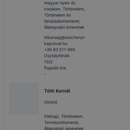
magyar nyelv és
irodalom, Történelem,
Történelem és
társadalomismeret,
Állampolári ismeretek
titkarsag​@szechenyi-
kaposvar.hu
+36 82 511-995
Osztályfőnök:
13/2
Fogadó óra:
-
Tóth Kornél
Oktató
Földrajz, Történelem,
Természetismeret,
Állapolgári ismeretek