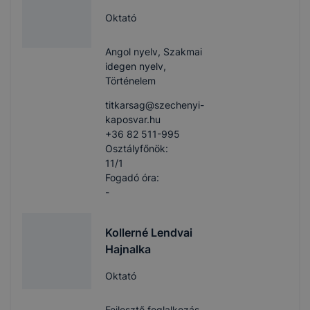
Oktató
Angol nyelv, Szakmai
idegen nyelv,
Történelem
titkarsag​@szechenyi-
kaposvar.hu
+36 82 511-995
Osztályfőnök:
11/1
Fogadó óra:
-
Kollerné Lendvai
Hajnalka
Oktató
Fejlesztő foglalkozás,