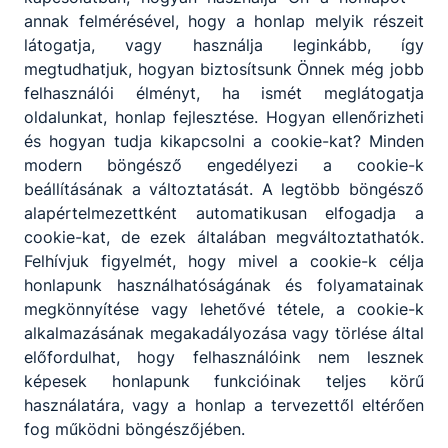
titkarsag​@szechenyi-
annak felmérésével, hogy a honlap melyik részeit
kaposvar.hu
látogatja, vagy használja leginkább, így
+36 82 511-995
megtudhatjuk, hogyan biztosítsunk Önnek még jobb
Osztályfőnök:
2/10/4
felhasználói élményt, ha ismét meglátogatja
Fogadó óra:
oldalunkat, honlap fejlesztése. Hogyan ellenőrizheti
-
és hogyan tudja kikapcsolni a cookie-kat? Minden
modern böngésző engedélyezi a cookie-k
beállításának a változtatását. A legtöbb böngésző
Mihajlovits Róbert
alapértelmezettként automatikusan elfogadja a
János
cookie-kat, de ezek általában megváltoztathatók.
Oktató
Felhívjuk figyelmét, hogy mivel a cookie-k célja
honlapunk használhatóságának és folyamatainak
Technológiai ismeretek
megkönnyítése vagy lehetővé tétele, a cookie-k
elmélet, Technológiai
alkalmazásának megakadályozása vagy törlése által
ismeretek gyakorlat,
előfordulhat, hogy felhasználóink nem lesznek
Cukrász gyakorlat,
képesek honlapunk funkcióinak teljes körű
Technológiai ismeretek
használatára, vagy a honlap a tervezettől eltérően
1., Technológiai
fog működni böngészőjében.
ismeretek 2.