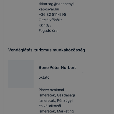
titkarsag​@szechenyi-
kaposvar.hu
+36 82 511-995
Osztályfőnök:
Kk 13/E
Fogadó óra:
-
Vendéglátás-turizmus munkaközösség
Bene Péter Norbert
-
oktató
Pincér szakmai
ismeretek, Gazdasági
ismeretek, Pénzügyi
és vállalkozói
ismeretek, Marketing