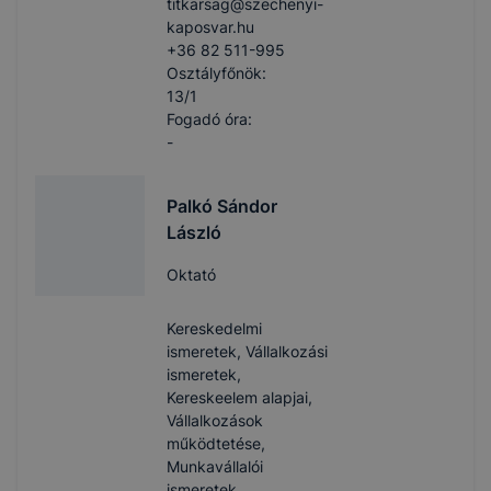
titkarsag​@szechenyi-
kaposvar.hu
+36 82 511-995
Osztályfőnök:
13/1
Fogadó óra:
-
Palkó Sándor
László
Oktató
Kereskedelmi
ismeretek, Vállalkozási
ismeretek,
Kereskeelem alapjai,
Vállalkozások
működtetése,
Munkavállalói
ismeretek