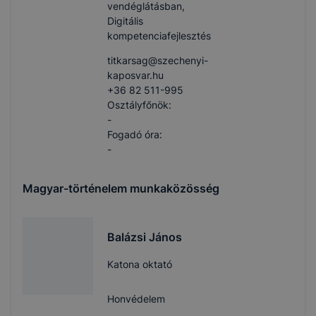
vendéglátásban,
Digitális
kompetenciafejlesztés
titkarsag​@szechenyi-
kaposvar.hu
+36 82 511-995
Osztályfőnök:
-
Fogadó óra:
-
Magyar-történelem munkaközösség
Balázsi János
Katona oktató
Honvédelem