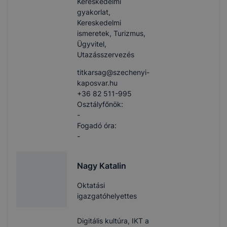
Kereskedelmi
gyakorlat,
Kereskedelmi
ismeretek, Turizmus,
Ügyvitel,
Utazásszervezés
titkarsag​@szechenyi-
kaposvar.hu
+36 82 511-995
Osztályfőnök:
-
Fogadó óra:
-
Nagy Katalin
Oktatási
igazgatóhelyettes
Digitális kultúra, IKT a