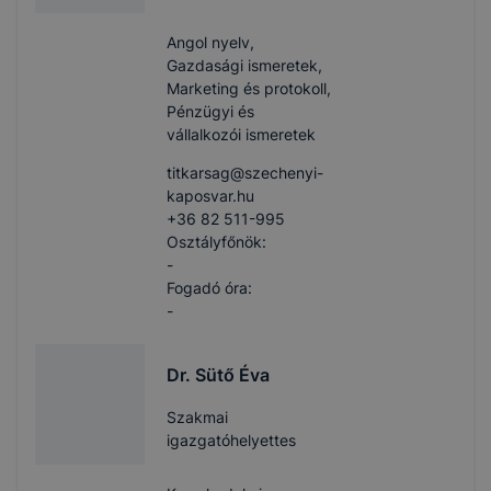
Angol nyelv,
Gazdasági ismeretek,
Marketing és protokoll,
Pénzügyi és
vállalkozói ismeretek
titkarsag​@szechenyi-
kaposvar.hu
+36 82 511-995
Osztályfőnök:
-
Fogadó óra:
-
Dr. Sütő Éva
Szakmai
igazgatóhelyettes