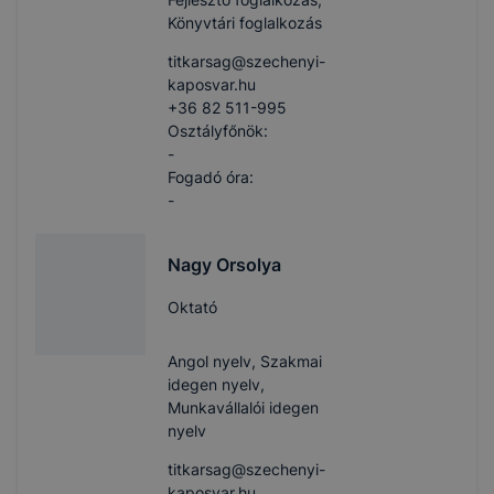
Könyvtári foglalkozás
titkarsag​@szechenyi-
kaposvar.hu
+36 82 511-995
Osztályfőnök:
-
Fogadó óra:
-
Nagy Orsolya
Oktató
Angol nyelv, Szakmai
idegen nyelv,
Munkavállalói idegen
nyelv
titkarsag​@szechenyi-
kaposvar.hu