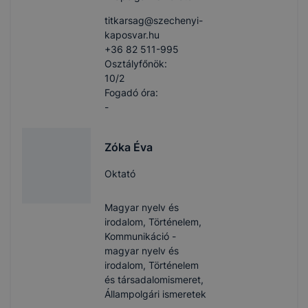
titkarsag​@szechenyi-
kaposvar.hu
+36 82 511-995
Osztályfőnök:
10/2
Fogadó óra:
-
Zóka Éva
Oktató
Magyar nyelv és
irodalom, Történelem,
Kommunikáció -
magyar nyelv és
irodalom, Történelem
és társadalomismeret,
Állampolgári ismeretek