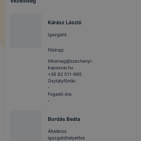
Vezetőség
Kárász László
Igazgató
Földrajz
titkarsag​@szechenyi-
kaposvar.hu
+36 82 511-995
Osztályfőnök:
-
Fogadó óra:
-
Bordás Beáta
Általános
igazgatóhelyettes