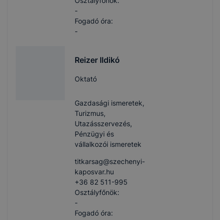
Osztályfőnök:
-
Fogadó óra:
-
Reizer Ildikó
Oktató
Gazdasági ismeretek,
Turizmus,
Utazásszervezés,
Pénzügyi és
vállalkozói ismeretek
titkarsag​@szechenyi-
kaposvar.hu
+36 82 511-995
Osztályfőnök:
-
Fogadó óra: