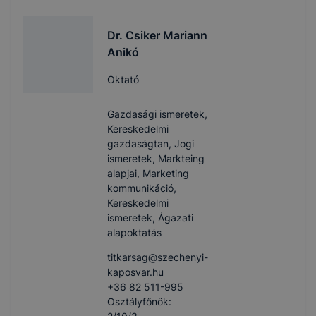
Dr. Csiker Mariann
Anikó
Oktató
Gazdasági ismeretek,
Kereskedelmi
gazdaságtan, Jogi
ismeretek, Markteing
alapjai, Marketing
kommunikáció,
Kereskedelmi
ismeretek, Ágazati
alapoktatás
titkarsag​@szechenyi-
kaposvar.hu
+36 82 511-995
Osztályfőnök: