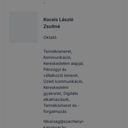
-
Kocsis László
Zsoltné
Oktató
Termékismeret,
Kommunikáció,
Kereskedelem alapjai,
Pénzügyi és
vállalkozói ismeret,
Üzleti kommunikáció,
Kereskedelmi
gyakorlat, Digitális
alkalmazások,
Termékismeret és -
forgalmazás
titkarsag​@szechenyi-
kaposvar.hu