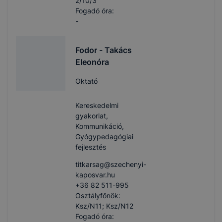
2/10/3
Fogadó óra:
-
Fodor - Takács
Eleonóra
Oktató
Kereskedelmi
gyakorlat,
Kommunikáció,
Gyógypedagógiai
fejlesztés
titkarsag​@szechenyi-
kaposvar.hu
+36 82 511-995
Osztályfőnök:
Ksz/N11; Ksz/N12
Fogadó óra: