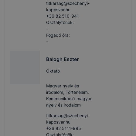
titkarsag​@szechenyi-
kaposvar.hu
+36 82 510-941
Osztályfőnök:
-
Fogadó óra:
-
Balogh Eszter
Oktató
Magyar nyelv és
irodalom, Történelem,
Kommunikáció-magyar
nyelv és irodalom
titkarsag​@szechenyi-
kaposvar.hu
+36 82 5111-995
Osztályfőnök: