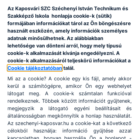
oktató
Az Kaposvári SZC Széchenyi István Technikum és
Szakképző Iskola honlapja cookie-k (sütik)
Szakács gyakorlat,
Gazdasági ismeretek
formájában információkat tárol az Ön böngészésre
használt eszközén, amely információk személyes
Osztályfőnök:
adatnak minősülhetnek. Az alábbiakban
-
lehetősége van dönteni arról, hogy mely típusú
Fogadó óra:
-
cookie-k alkalmazását kívánja engedélyezni. A
cookie-k alkalmazásáról teljeskörű információkat a
Cookie tájékoztatóban
talál.
Mester Ivett
Mi az a cookie? A cookie egy kis fájl, amely akkor
Oktató
kerül a számítógépre, amikor Ön egy webhelyet
látogat meg. A cookie-k számtalan funkcióval
Pincér szakmai
rendelkeznek. Többek között információt gyűjtenek,
ismeretek,
megjegyzik a látogató egyéni beállításait és
Felszolgálás, Pincér
általánosságban megkönnyítik a honlap használatát.
gyakorlat, IKT a
Az szechenyi-kaposvar.hu a cookie-kat a következő
vendéglátásban,
célokból használja: információ gyűjtése azzal
Rendezvényszervezés
kapcsolatban, hogyan használja Ön a honlapot -