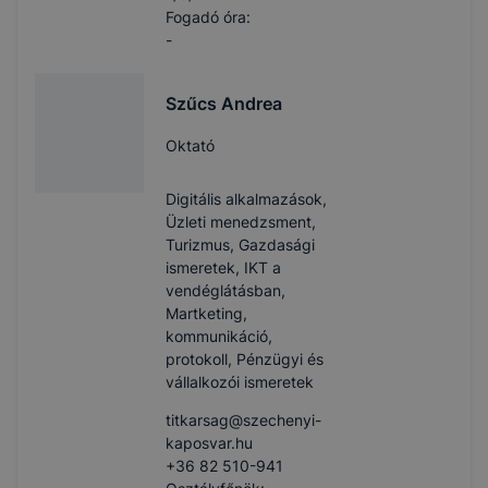
Fogadó óra:
-
Szűcs Andrea
Oktató
Digitális alkalmazások,
Üzleti menedzsment,
Turizmus, Gazdasági
ismeretek, IKT a
vendéglátásban,
Martketing,
kommunikáció,
protokoll, Pénzügyi és
vállalkozói ismeretek
titkarsag​@szechenyi-
kaposvar.hu
+36 82 510-941