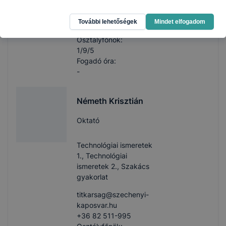
titkarsag​@szechenyi-
kaposvar.hu
További lehetőségek
Mindet elfogadom
+36 82 511-995
Osztályfőnök:
1/9/5
Fogadó óra:
-
Németh Krisztián
Oktató
Technológiai ismeretek
1., Technológiai
ismeretek 2., Szakács
gyakorlat
titkarsag​@szechenyi-
kaposvar.hu
+36 82 511-995