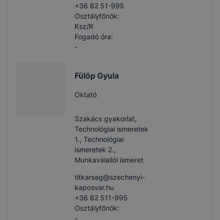
+36 82 51-995
Osztályfőnök:
Ksz/R
Fogadó óra:
-
Fülöp Gyula
Oktató
Szakács gyakorlat,
Technológiai ismeretek
1., Technológiai
ismeretek 2.,
Munkaválallói ismeret
titkarsag​@szechenyi-
kaposvar.hu
+36 82 511-995
Osztályfőnök:
-