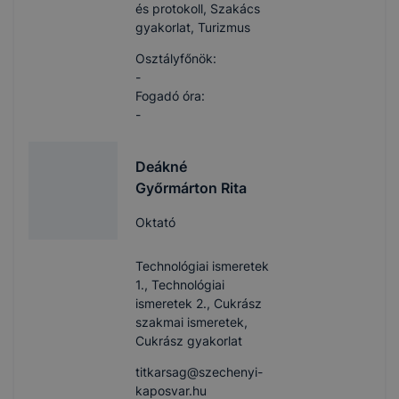
és protokoll, Szakács
gyakorlat, Turizmus
Osztályfőnök:
-
Fogadó óra:
-
Deákné
Győrmárton Rita
Oktató
Technológiai ismeretek
1., Technológiai
ismeretek 2., Cukrász
szakmai ismeretek,
Cukrász gyakorlat
titkarsag​@szechenyi-
kaposvar.hu