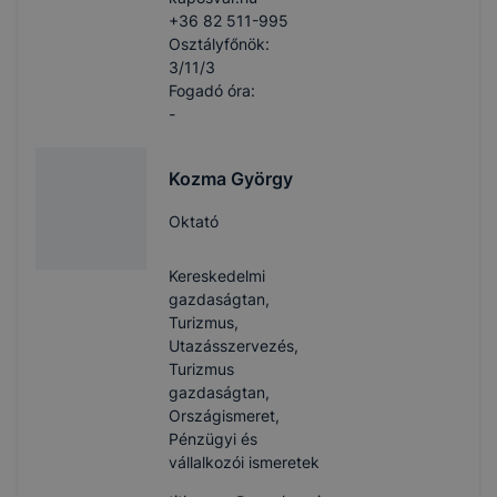
+36 82 511-995
Osztályfőnök:
3/11/3
Fogadó óra:
-
Kozma György
Oktató
Kereskedelmi
gazdaságtan,
Turizmus,
Utazásszervezés,
Turizmus
gazdaságtan,
Országismeret,
Pénzügyi és
vállalkozói ismeretek