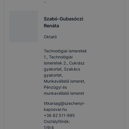
-
Szabó-Gubasóczi
Renáta
Oktató
Technológiai ismeretek
1., Technológiai
ismeretek 2., Cukrász
gyakorlat, Szakács
gyakorlat,
Munkavállalói ismeret,
Pénzügyi és
munkavállalói ismeret
titkarsag​@szechenyi-
kaposvar.hu
+36 82 511-995
Osztályfőnök:
1/9/4