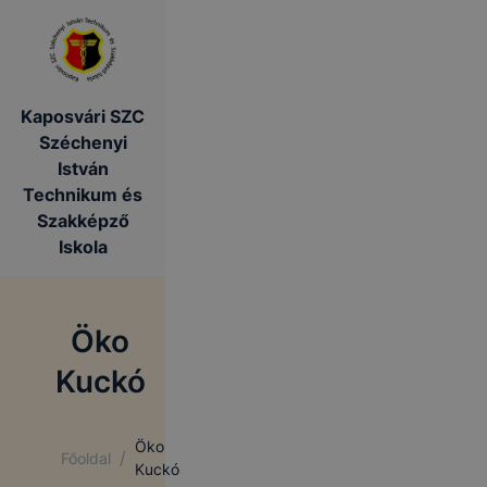
Kaposvári SZC
Széchenyi
István
Technikum és
Szakképző
Iskola
Öko
Kuckó
Öko
/
Főoldal
Kuckó