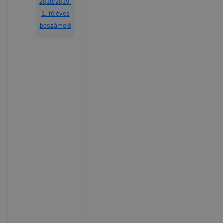
2018/2019.
1. féléves
beszámoló