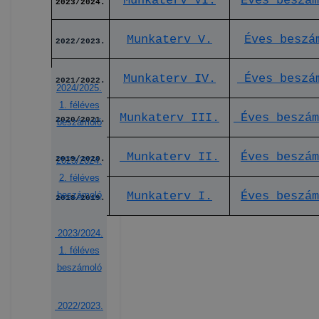
Munkaterv VI.
Éves beszám
2023/2024.
Munkaterv V.
Éves beszá
2022/2023.
Munkaterv IV.
Éves beszá
2021/2022.
2024/2025.
1. féléves
Munkaterv III.
Éves beszám
2020/2021.
beszámoló
Munkaterv II.
Éves beszám
2019/2020.
2023/2024.
2. féléves
beszámoló
Munkaterv I.
Éves beszá
2018/2019.
2023/2024.
1. féléves
beszámoló
2022/2023.