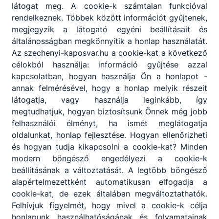
látogat meg. A cookie-k számtalan funkcióval
rendelkeznek. Többek között információt gyűjtenek,
megjegyzik a látogató egyéni beállításait és
általánosságban megkönnyítik a honlap használatát.
Az szechenyi-kaposvar.hu a cookie-kat a következő
célokból használja: információ gyűjtése azzal
kapcsolatban, hogyan használja Ön a honlapot -
annak felmérésével, hogy a honlap melyik részeit
látogatja, vagy használja leginkább, így
megtudhatjuk, hogyan biztosítsunk Önnek még jobb
felhasználói élményt, ha ismét meglátogatja
oldalunkat, honlap fejlesztése. Hogyan ellenőrizheti
és hogyan tudja kikapcsolni a cookie-kat? Minden
modern böngésző engedélyezi a cookie-k
beállításának a változtatását. A legtöbb böngésző
alapértelmezettként automatikusan elfogadja a
cookie-kat, de ezek általában megváltoztathatók.
Felhívjuk figyelmét, hogy mivel a cookie-k célja
honlapunk használhatóságának és folyamatainak