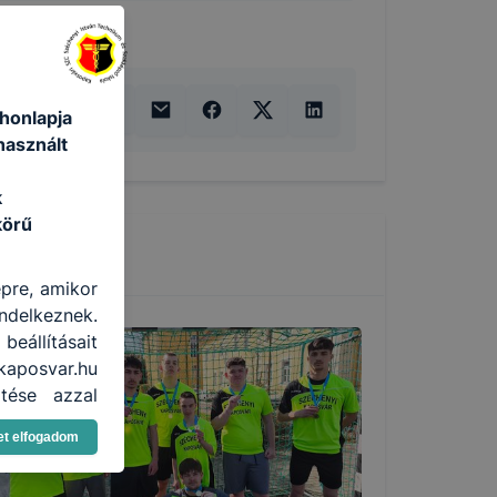
honlapja
használt
k
körű
épre, amikor
ndelkeznek.
eállításait
kaposvar.hu
tése azzal
vel, hogy a
et elfogadom
gtudhatjuk,
eglátogatja