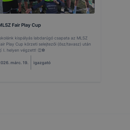
ikapcsolni a
lításának a
n elfogadja
elmét, hogy
MLSZ Fair Play Cup
yamatainak
mazásának
skolánk kispályás labdarúgó csapata az MLSZ
nálóink nem
air Play Cup körzeti selejtezői (ősz/tavasz) után
y a honlap a
 I. helyen végzett! 👏⚽
026. márc. 19.
igazgató