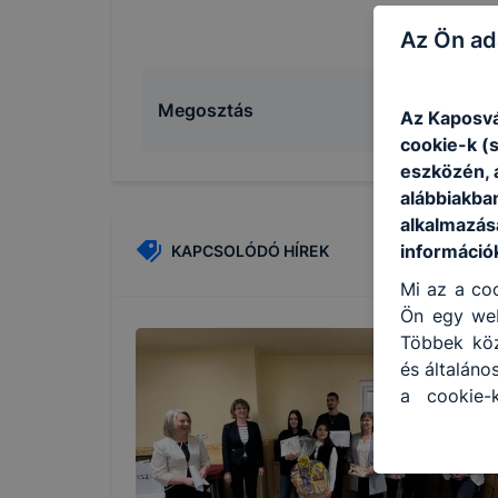
Az Ön ad
Megosztás
Az Kaposvá
cookie-k (
eszközén, 
alábbiakba
alkalmazásá
információ
KAPCSOLÓDÓ HÍREK
Mi az a coo
Ön egy web
Többek közö
és általáno
a cookie-
kapcsolatb
honlap mel
hogyan bizt