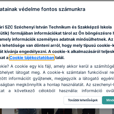
atainak védelme fontos számunkra
ri SZC Széchenyi István Technikum és Szakképző Iskola 
sütik) formájában információkat tárol az Ön böngészésre 
amely információk személyes adatnak minősülhetnek. Az
n lehetősége van dönteni arról, hogy mely típusú cookie-
t kívánja engedélyezni. A cookie-k alkalmazásáról teljes
kat a
Cookie tájékoztatóban
talál.
kie? A cookie egy kis fájl, amely akkor kerül a számítóg
helyet látogat meg. A cookie-k számtalan funkcióval re
tt információt gyűjtenek, megjegyzik a látogató egyéni b
sságban megkönnyítik a honlap használatát. Az szechenyi-
kat a következő célokból használja: információ gyűj
an, hogyan használja Ön a honlapot -annak felmérésé
További lehetőségek
Mind
yik részeit látogatja, vagy használja leginkább, így me
osítsunk Önnek még jobb felhasználói élményt, ha ismét m