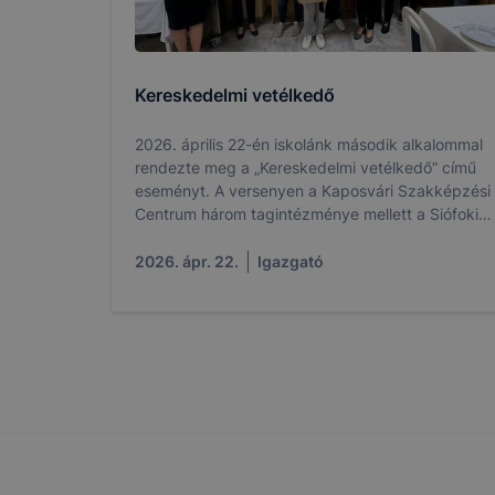
oldalunkat,
cookie-kat
változtatá
a cookie-k
Kereskedelmi vetélkedő
mivel a c
megkönny
2026. április 22-én iskolánk második alkalommal
megakadály
rendezte meg a „Kereskedelmi vetélkedő” című
lesznek kép
eseményt. A versenyen a Kaposvári Szakképzési
Centrum három tagintézménye mellett a Siófoki
tervezettől
Szakképzési Centrum három iskolája is
képviseltette magát, így összesen kilenc, 9.
2026. ápr. 22.
Igazgató
évfolyamos szakképző iskolai tanulókból álló
csapat mérte össze tudását a kereskedelmi
ágazati alapoktatás témaköreiben.