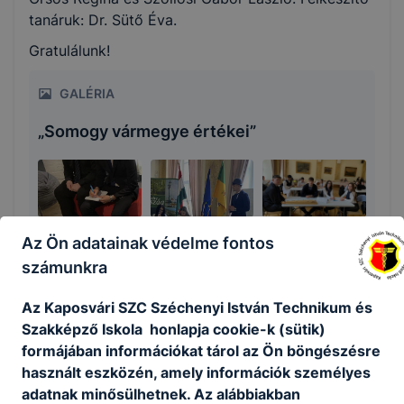
tanáruk: Dr. Sütő Éva.
Gratulálunk!
GALÉRIA
„Somogy vármegye értékei”
Az Ön adatainak védelme fontos
számunkra
Az Kaposvári SZC Széchenyi István Technikum és
Megosztás
Szakképző Iskola honlapja cookie-k (sütik)
formájában információkat tárol az Ön böngészésre
használt eszközén, amely információk személyes
adatnak minősülhetnek. Az alábbiakban