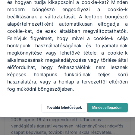
és hogyan tudja kikapcsolni a cookie-kat? Minden
Szakképzési Centrum három iskolája is képviseltette
modern böngésző engedélyezi a cookie-k
magát, így összesen kilenc, 9. évfolyamos szakképző
2026. ápr. 22.
Igazgató
beállításának a változtatását. A legtöbb böngésző
iskolai tanulókból álló csapat mérte össze tudását a
kereskedelmi ágazati alapoktatás témaköreiben.
alapértelmezettként automatikusan elfogadja a
cookie-kat, de ezek általában megváltoztathatók.
Felhívjuk figyelmét, hogy mivel a cookie-k célja
honlapunk használhatóságának és folyamatainak
megkönnyítése vagy lehetővé tétele, a cookie-k
alkalmazásának megakadályozása vagy törlése által
előfordulhat, hogy felhasználóink nem lesznek
képesek honlapunk funkcióinak teljes körű
használatára, vagy a honlap a tervezettől eltérően
fog működni böngészőjében.
II. Turizmus–vendéglátás ágazati verseny
További lehetőségek
Mindet elfogadom
A Kaposvári SZC Nagyatádi Szakképző Iskola által
2026. április 16-án megrendezett II. Turizmus–
vendéglátás ágazati versenyen intézményünket négyfős
csapat képviselte, további három iskola részvétele