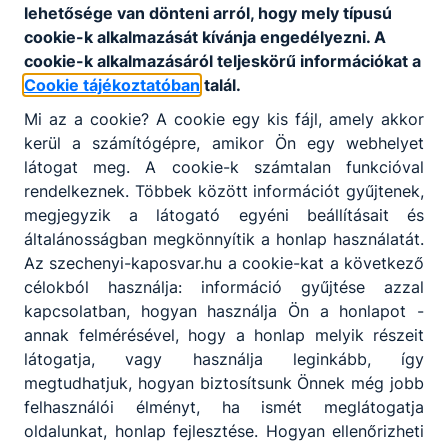
lehetősége van dönteni arról, hogy mely típusú
KAPCSOLÓDÓ HÍREK
cookie-k alkalmazását kívánja engedélyezni. A
cookie-k alkalmazásáról teljeskörű információkat a
Cookie tájékoztatóban
talál.
Mi az a cookie? A cookie egy kis fájl, amely akkor
kerül a számítógépre, amikor Ön egy webhelyet
látogat meg. A cookie-k számtalan funkcióval
rendelkeznek. Többek között információt gyűjtenek,
megjegyzik a látogató egyéni beállításait és
általánosságban megkönnyítik a honlap használatát.
Az szechenyi-kaposvar.hu a cookie-kat a következő
célokból használja: információ gyűjtése azzal
kapcsolatban, hogyan használja Ön a honlapot -
Kereskedelmi vetélkedő
annak felmérésével, hogy a honlap melyik részeit
látogatja, vagy használja leginkább, így
2026. április 22-én iskolánk második alkalommal
megtudhatjuk, hogyan biztosítsunk Önnek még jobb
rendezte meg a „Kereskedelmi vetélkedő” című
felhasználói élményt, ha ismét meglátogatja
eseményt. A versenyen a Kaposvári Szakképzési
oldalunkat, honlap fejlesztése. Hogyan ellenőrizheti
Centrum három tagintézménye mellett a Siófoki