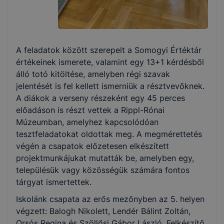
A feladatok között szerepelt a Somogyi Értéktár
értékeinek ismerete, valamint egy 13+1 kérdésből
álló totó kitöltése, amelyben régi szavak
jelentését is fel kellett ismerniük a résztvevőknek.
A diákok a verseny részeként egy 45 perces
előadáson is részt vettek a Rippl-Rónai
Múzeumban, amelyhez kapcsolódóan
tesztfeladatokat oldottak meg. A megmérettetés
végén a csapatok előzetesen elkészített
projektmunkájukat mutatták be, amelyben egy,
településük vagy közösségük számára fontos
tárgyat ismertettek.
Iskolánk csapata az erős mezőnyben az 5. helyen
végzett: Balogh Nikolett, Lendér Bálint Zoltán,
Orsós Regina és Szöllősi Gábor László. Felkészítő